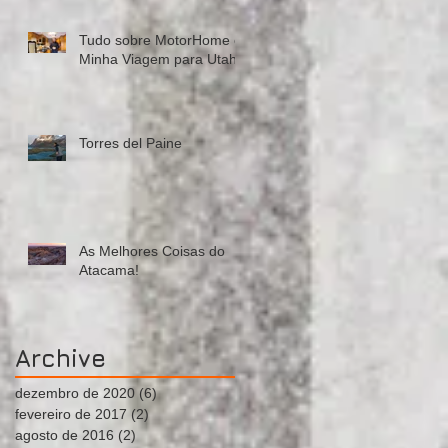
Tudo sobre MotorHome e
Minha Viagem para Utah!
Torres del Paine
As Melhores Coisas do
Atacama!
Archive
dezembro de 2020
(6)
6 posts
fevereiro de 2017
(2)
2 posts
agosto de 2016
(2)
2 posts