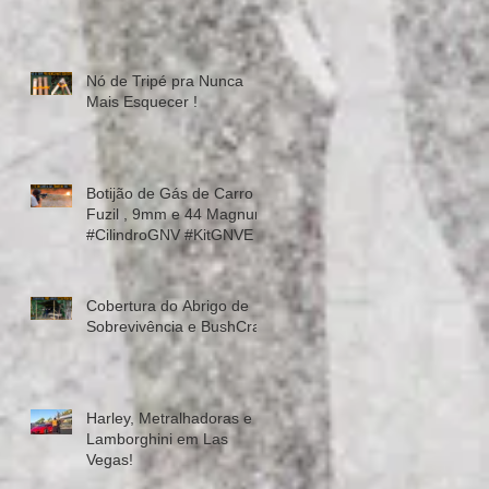
Nó de Tripé pra Nunca
Mais Esquecer !
​
Botijão de Gás de Carro x
Fuzil , 9mm e 44 Magnum
.
#CilindroGNV #KitGNVE
Cobertura do Abrigo de
Sobrevivência e BushCraft
Harley, Metralhadoras e
Lamborghini em Las
Vegas!