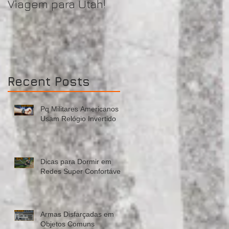
Viagem para Utah!
..
Recent Posts
Pq Militares Americanos
Usam Relógio Invertido
os
Dicas para Dormir em
Redes Super Confortável!
Armas Disfarçadas em
Objetos Comuns