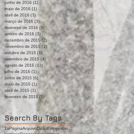
junho de 2016
(1)
1 post
maio de 2016
(1)
1 post
abril de 2016
(3)
3 posts
março de 2016
(3)
3 posts
fevereiro de 2016
(5)
5 posts
janeiro de 2016
(3)
3 posts
dezembro de 2015
(2)
2 posts
novembro de 2015
(1)
1 post
outubro de 2015
(1)
1 post
setembro de 2015
(4)
4 posts
agosto de 2015
(13)
13 posts
julho de 2015
(1)
1 post
junho de 2015
(6)
6 posts
maio de 2015
(1)
1 post
abril de 2015
(1)
1 post
fevereiro de 2015
(1)
1 post
Search By Tags
1aPágina
Arquivo
Dicas
Entrevistas
Lugares
Rangos
animais
news