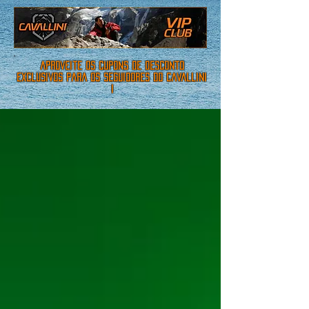
aproveite os cupons de desconto
exclusivos para os seguidores do cavallini
!