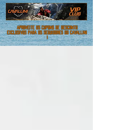
aproveite os cupons de desconto
exclusivos para os seguidores do cavallini
!