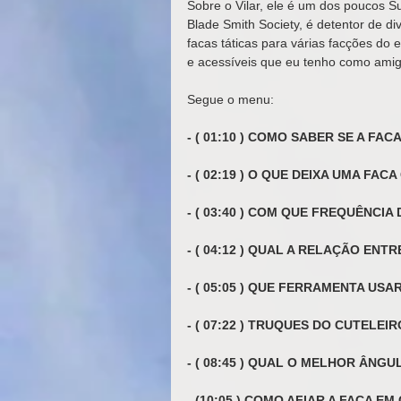
Sobre o Vilar, ele é um dos poucos S
Blade Smith Society, é detentor de di
facas táticas para várias facções do 
e acessíveis que eu tenho como amig
Segue o menu: 
- ( 01:10 ) COMO SABER SE A FAC
- ( 02:19 ) O QUE DEIXA UMA FAC
- ( 03:40 ) COM QUE FREQUÊNCIA
- ( 04:12 ) QUAL A RELAÇÃO ENT
- ( 05:05 ) QUE FERRAMENTA USA
- ( 07:22 ) TRUQUES DO CUTELEIR
- ( 08:45 ) QUAL O MELHOR ÂNG
- (10:05 ) COMO AFIAR A FACA EM