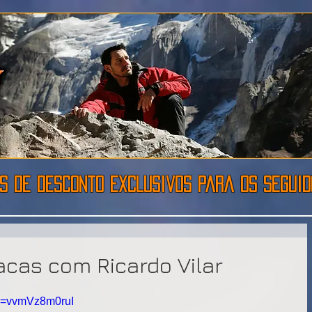
s de desconto exclusivos para os seguido
acas com Ricardo Vilar
?v=vvmVz8m0ruI