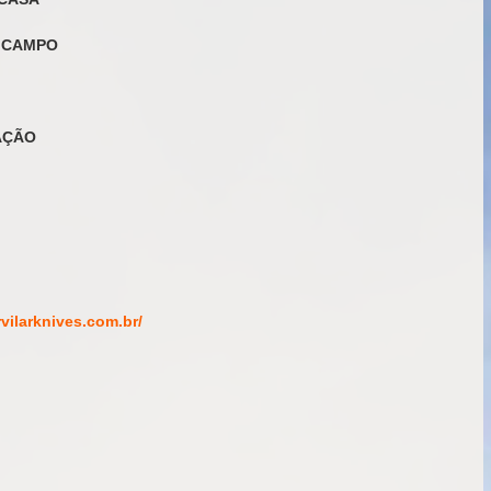
M CAMPO
IAÇÃO
/rvilarknives.com.br/