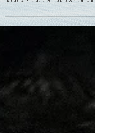
Fala pessoal, hoje eu vou falar de maneiras
de preparar a sua comida no outdoor, na
natureza. É claro q vc pode levar comidas
frias, mas...