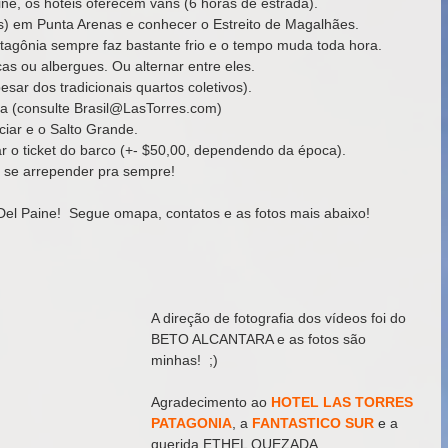
ne, os hotéis oferecem vans (6 horas de estrada). 
s) em Punta Arenas e conhecer o Estreito de Magalhães. 
tagônia sempre faz bastante frio e o tempo muda toda hora. 
cas ou albergues. Ou alternar entre eles. 
ar dos tradicionais quartos coletivos). 
ca (consulte Brasil@LasTorres.com) 
iar e o Salto Grande. 
ar o ticket do barco (+- $50,00, dependendo da época). 
i se arrepender pra sempre! 
el Paine!  Segue omapa, contatos e as fotos mais abaixo! 
A direção de fotografia dos vídeos foi do 
BETO ALCANTARA e as fotos são 
minhas!  ;) 
Agradecimento ao 
HOTEL LAS TORRES 
PATAGONIA
, a 
FANTASTICO SUR
 e a 
querida ETHEL QUEZADA.   