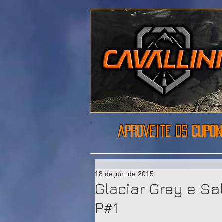
aproveite os cupon
18 de jun. de 2015
Glaciar Grey e Sa
P#1