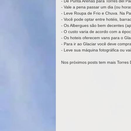
- De Punta Arenas para Torres del Pai
- Vale a pena passar um dia (ou hora
- Leve Roupa de Frio e Chuva. Na Pa
- Você pode optar entre hotéis, barra
- Os Albergues são bem decentes (apes
- O custo varia de acordo com a épo
- Os hoteis oferecem vans para o Glac
- Para ir ao Glaciar você deve compr
- Leve sua máquina fotográfica ou va
Nos próximos posts tem mais Torres D